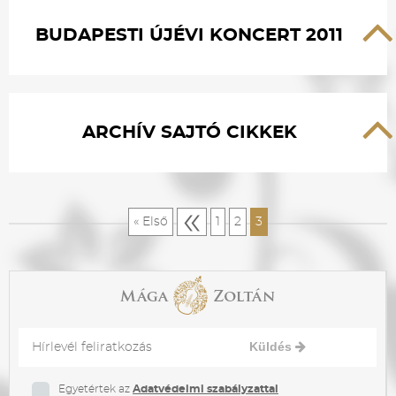
BUDAPESTI ÚJÉVI KONCERT 2011
ARCHÍV SAJTÓ CIKKEK
«
« Első
1
2
3
Küldés
Egyetértek az
Adatvédelmi szabályzattal