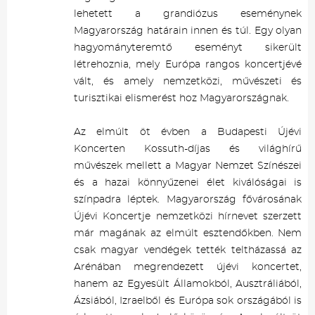
lehetett a grandiózus eseménynek
Magyarország határain innen és túl. Egy olyan
hagyományteremtő eseményt sikerült
létrehoznia, mely Európa rangos koncertjévé
vált, és amely nemzetközi, művészeti és
turisztikai elismerést hoz Magyarországnak.
Az elmúlt öt évben a Budapesti Újévi
Koncerten Kossuth-díjas és világhírű
művészek mellett a Magyar Nemzet Színészei
és a hazai könnyűzenei élet kiválóságai is
színpadra léptek. Magyarország fővárosának
Újévi Koncertje nemzetközi hírnevet szerzett
már magának az elmúlt esztendőkben. Nem
csak magyar vendégek tették teltházassá az
Arénában megrendezett újévi koncertet,
hanem az Egyesült Államokból, Ausztráliából,
Ázsiából, Izraelből és Európa sok országából is