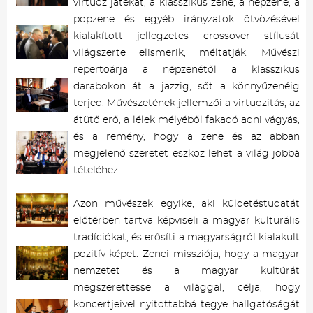
virtuóz játékát, a klasszikus zene, a népzene, a
popzene és egyéb irányzatok ötvözésével
kialakított jellegzetes crossover stílusát
világszerte elismerik, méltatják. Művészi
repertoárja a népzenétől a klasszikus
darabokon át a jazzig, sőt a könnyűzenéig
terjed. Művészetének jellemzői a virtuozitás, az
átütő erő, a lélek mélyéből fakadó adni vágyás,
és a remény, hogy a zene és az abban
megjelenő szeretet eszköz lehet a világ jobbá
tételéhez.
Azon művészek egyike, aki küldetéstudatát
előtérben tartva képviseli a magyar kulturális
tradíciókat, és erősíti a magyarságról kialakult
pozitív képet. Zenei missziója, hogy a magyar
nemzetet és a magyar kultúrát
megszerettesse a világgal, célja, hogy
koncertjeivel nyitottabbá tegye hallgatóságát