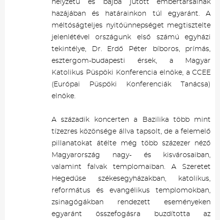
helyzetű és bajba jutott embertársainak
hazájában és határainkon túl egyaránt. A
méltóságteljes nyitóünnepséget megtisztelte
jelenlétével országunk első számú egyházi
tekintélye, Dr. Erdő Péter bíboros, prímás,
esztergom-budapesti érsek, a Magyar
Katolikus Püspöki Konferencia elnöke, a CCEE
(Európai Püspöki Konferenciák Tanácsa)
elnöke.
A századik koncerten a Bazilika több mint
tízezres közönsége állva tapsolt, de a felemelő
pillanatokat átélte még több százezer néző
Magyarország nagy- és kisvárosaiban,
valamint falvak templomaiban. A Szeretet
Hegedűse székesegyházakban, katolikus,
református és evangélikus templomokban,
zsinagógákban rendezett eseményeken
egyaránt összefogásra buzdította az