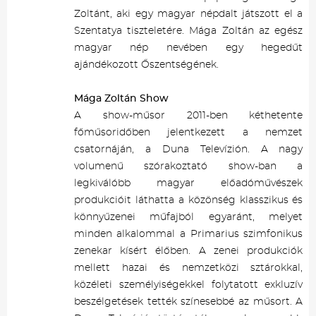
Zoltánt, aki egy magyar népdalt játszott el a
Szentatya tiszteletére. Mága Zoltán az egész
magyar nép nevében egy hegedűt
ajándékozott Őszentségének.
Mága Zoltán Show
A show-műsor 2011-ben kéthetente
főműsoridőben jelentkezett a nemzet
csatornáján, a Duna Televízión. A nagy
volumenű szórakoztató show-ban a
legkiválóbb magyar előadóművészek
produkcióit láthatta a közönség klasszikus és
könnyűzenei műfajból egyaránt, melyet
minden alkalommal a Primarius szimfonikus
zenekar kísért élőben. A zenei produkciók
mellett hazai és nemzetközi sztárokkal,
közéleti személyiségekkel folytatott exkluzív
beszélgetések tették színesebbé az műsort. A