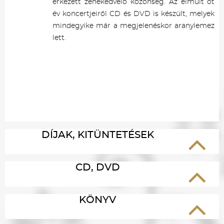
érkezett zenekedvelő közönség. Az elmúlt öt
év koncertjeiről CD és DVD is készült, melyek
mindegyike már a megjelenéskor aranylemez
lett.
BEZÁR X
DÍJAK, KITÜNTETÉSEK
CD, DVD
KÖNYV