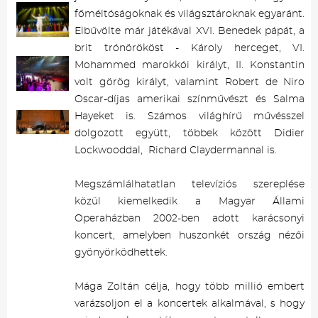
főméltóságoknak és világsztároknak egyaránt.
Elbűvölte már játékával XVI. Benedek pápát, a
brit trónörököst - Károly herceget, VI.
Mohammed marokkói királyt, II. Konstantin
volt görög királyt, valamint Robert de Niro
Oscar-díjas amerikai színművészt és Salma
Hayeket is. Számos világhírű művésszel
dolgozott együtt, többek között Didier
Lockwooddal, Richard Claydermannal is.
Megszámlálhatatlan televíziós szereplése
közül kiemelkedik a Magyar Állami
Operaházban 2002-ben adott karácsonyi
koncert, amelyben huszonkét ország nézői
gyönyörködhettek.
Mága Zoltán célja, hogy több millió embert
varázsoljon el a koncertek alkalmával, s hogy