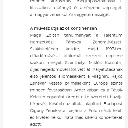
minden korosztály megtapasztalhassa a
klasszikus- a könnyű- és a népzene szépségét,
a magyar zenei kultúra egyetemességét.
A művész útja az öt kontinensen
Mága Zoltán tanulmányait a Talentum
Nemzetközi Tánc-és Zeneművészeti
Szakiskolában kezdte, majd 1997-ben
előadóművészi diplomát szerzett népzene
szakon, melyet Szenthelyi Miklós Kossuth-
díjas hegedűművésztől vett át. Pályafutásának
első jelentős állomásaként a világhírű Rajkó
Zenekar vezető prímásaként Európa szinte
minden fővárosában, Amerikában és a Távol-
Keleten egyaránt öregbítette szeretett hazája
hírnevét. Később az általa alapított Budapest
Cigány Zenekarral bejárta a Föld másik felét,
és kivétel nélkül hatalmas sikerű koncerteket
adott.