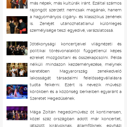
más népek, más kultúrák iránt. Ezáltal számos
rajongót szerzett nemcsak magának, hanem
a hagyományos cigány- és klasszikus zenének
is. Zenéjét utánozhatatlanul különleges
személyisége teszi egyedivé, varázslatossá.
Jótékonysági koncertjeivel világnézeti és
politikai törésvonalaktól függetlenül képes
ezreket mozgósítani és összekapcsolni. Példa
nélküli mindazon kezdeményezése, melynek
keretében Magyarország zenekedvelő
lakosságát társadalmi felelősségvállalásra
tudta felkérni. Ezért is nevezik művészi
körökben és a közönség berkeiben egyaránt a
Szeretet Hegedűsének.
Mága Zoltán hegedűművész öt kontinensen,
közel száz országban adott már koncertet,
játszott királyoknak, államfőknek, egyházi