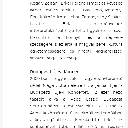
Kodály Zoltán, Erkel Ferenc ismert és kevésbé
ismert művei mellett Hubay Jenő, Reményi
Ede, Kálmán Imre, Lehár Ferenc, vagy Szakcsi
Lakatos Béla szerzeményeinek
interpretálásával hívja fel a figyelmet a hazai
klasszikus-, a könnyű- és a népzene
szépségére, s ez által a magyar zenei kultúra
egyetemességére, és hirdeti Magyarország
sokszínűségét, szépségét.
Budapesti Újévi Koncert
2009-ben ugyancsak hagyományteremtő
céllal, Mága Zoltán életre hívta január 1-jén a
Budapesti Újévi Koncertet. 12 ezer néző
tapsolt állva a Papp László Budapest
Sportarénában a művész előtt. A teltházas
Aréna közönségen túl az elmúlt esztendőkben
a közszolgálati és a kereskedelmi televíziók
segítségével több millió néző is részese