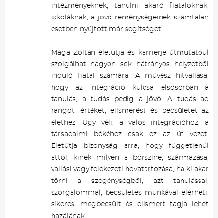
intézményeknek, tanulni akaró fiataloknak,
iskoláknak, a jövő reménységeinek számtalan
esetben nyújtott már segítséget.
Mága Zoltán életútja és karrierje útmutatóul
szolgálhat nagyon sok hátrányos helyzetből
induló fiatal számára. A művész hitvallása,
hogy az integráció kulcsa elsősorban a
tanulás, a tudás pedig a jövő. A tudás ad
rangot, értéket, elismerést és becsületet az
élethez. Úgy véli, a valós integrációhoz, a
társadalmi békéhez csak ez az út vezet.
Életútja bizonyság arra, hogy függetlenül
attól, kinek milyen a bőrszíne, származása,
vallási vagy felekezeti hovatartozása, ha ki akar
törni a szegénységből, azt tanulással,
szorgalommal, becsületes munkával elérheti,
sikeres, megbecsült és elismert tagja lehet
hazájának.