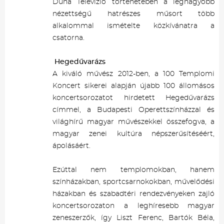
Duna Televízió történetében a legnagyobb
nézettségű hatrészes műsort több
alkalommal ismételte közkívánatra a
csatorna.
Hegedűvarázs
A kiváló művész 2012-ben, a 100 Templomi
Koncert sikerei alapján újabb 100 állomásos
koncertsorozatot hirdetett Hegedűvarázs
címmel, a Budapesti Operettszínházzal és
világhírű magyar művészekkel összefogva, a
magyar zenei kultúra népszerűsítéséért,
ápolásáért.
Ezúttal nem templomokban, hanem
színházakban, sportcsarnokokban, művelődési
házakban és szabadtéri rendezvényeken zajló
koncertsorozaton a leghíresebb magyar
zeneszerzők, így Liszt Ferenc, Bartók Béla,