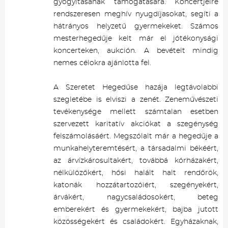
gyógyításának támogatására. Koncertjeire
rendszeresen meghív nyugdíjasokat, segíti a
hátrányos helyzetű gyermekeket. Számos
mesterhegedűje kelt már el jótékonysági
koncerteken, aukción. A bevételt mindig
nemes célokra ajánlotta fel.
A Szeretet Hegedűse hazája legtávolabbi
szegletébe is elviszi a zenét. Zeneművészeti
tevékenysége mellett számtalan esetben
szervezett karitatív akciókat a szegénység
felszámolásáért. Megszólalt már a hegedűje a
munkahelyteremtésért, a társadalmi békéért,
az árvízkárosultakért, továbbá kórházakért,
nélkülözőkért, hősi halált halt rendőrök,
katonák hozzátartozóiért, szegényekért,
árvákért, nagycsaládosokért, beteg
emberekért és gyermekekért, bajba jutott
közösségekért és családokért. Egyházaknak,