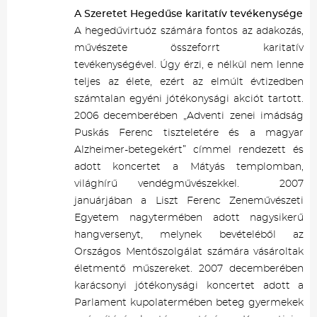
A Szeretet Hegedűse karitatív tevékenysége
A hegedűvirtuóz számára fontos az adakozás,
művészete összeforrt karitatív
tevékenységével. Úgy érzi, e nélkül nem lenne
teljes az élete, ezért az elmúlt évtizedben
számtalan egyéni jótékonysági akciót tartott.
2006 decemberében „Adventi zenei imádság
Puskás Ferenc tiszteletére és a magyar
Alzheimer-betegekért” címmel rendezett és
adott koncertet a Mátyás templomban,
világhírű vendégművészekkel. 2007
januárjában a Liszt Ferenc Zeneművészeti
Egyetem nagytermében adott nagysikerű
hangversenyt, melynek bevételéből az
Országos Mentőszolgálat számára vásároltak
életmentő műszereket. 2007 decemberében
karácsonyi jótékonysági koncertet adott a
Parlament kupolatermében beteg gyermekek