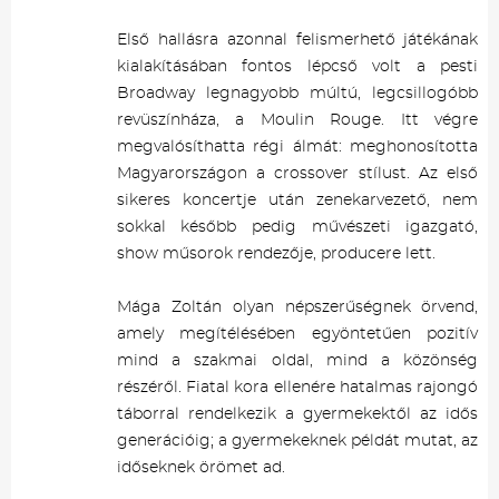
Első hallásra azonnal felismerhető játékának
kialakításában fontos lépcső volt a pesti
Broadway legnagyobb múltú, legcsillogóbb
revüszínháza, a Moulin Rouge. Itt végre
megvalósíthatta régi álmát: meghonosította
Magyarországon a crossover stílust. Az első
sikeres koncertje után zenekarvezető, nem
sokkal később pedig művészeti igazgató,
show műsorok rendezője, producere lett.
Mága Zoltán olyan népszerűségnek örvend,
amely megítélésében egyöntetűen pozitív
mind a szakmai oldal, mind a közönség
részéről. Fiatal kora ellenére hatalmas rajongó
táborral rendelkezik a gyermekektől az idős
generációig; a gyermekeknek példát mutat, az
időseknek örömet ad.