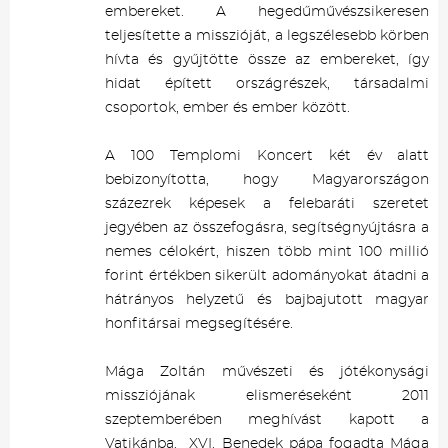
embereket. A hegedűművészsikeresen
teljesítette a misszióját, a legszélesebb körben
hívta és gyűjtötte össze az embereket, így
hidat épített országrészek, társadalmi
csoportok, ember és ember között.
A 100 Templomi Koncert két év alatt
bebizonyította, hogy Magyarországon
százezrek képesek a felebaráti szeretet
jegyében az összefogásra, segítségnyújtásra a
nemes célokért, hiszen több mint 100 millió
forint értékben sikerült adományokat átadni a
hátrányos helyzetű és bajbajutott magyar
honfitársai megsegítésére.
Mága Zoltán művészeti és jótékonysági
missziójának elismeréseként 2011
szeptemberében meghívást kapott a
Vatikánba. XVI. Benedek pápa fogadta Mága