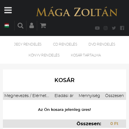
JEGY RENDELÉS
CD RENDELÉS
DVD RENDELÉS
KÖNYV RENDELÉS
KOSÁR TARTALMA
KOSÁR
Megnevezés / Elérhetőség
Eladási ár
Mennyiség
Összesen
Az Ön kosara jelenleg üres!
Összesen:
0 Ft