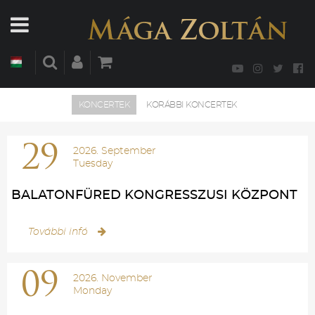
KONCERTEK
KORÁBBI KONCERTEK
29
2026. September
Tuesday
BALATONFÜRED KONGRESSZUSI KÖZPONT
További infó
09
2026. November
Monday