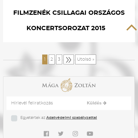
FILMZENÉK CSILLAGAI ORSZÁGOS
KONCERTSOROZAT 2015
»
1
2
3
Utolsó »
Küldés
Egyetértek az
Adatvédelmi szabályzattal