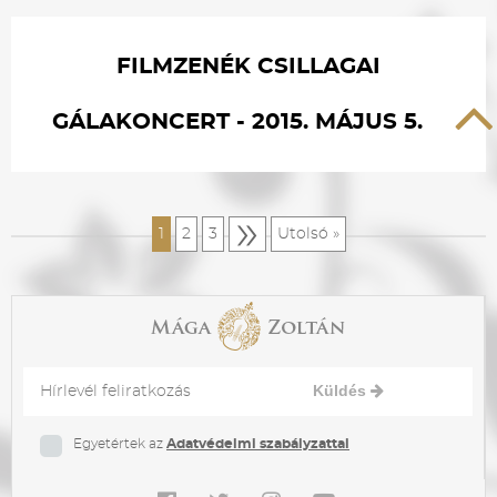
FILMZENÉK CSILLAGAI
GÁLAKONCERT - 2015. MÁJUS 5.
»
1
2
3
Utolsó »
Küldés
Egyetértek az
Adatvédelmi szabályzattal