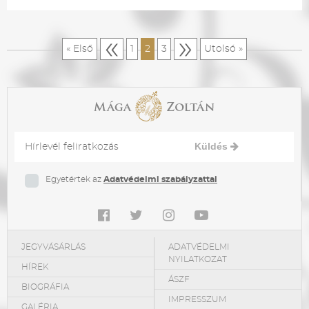
«
»
« Első
1
2
3
Utolsó »
Küldés
Egyetértek az
Adatvédelmi szabályzattal
JEGYVÁSÁRLÁS
ADATVÉDELMI
NYILATKOZAT
HÍREK
ÁSZF
BIOGRÁFIA
IMPRESSZUM
GALÉRIA