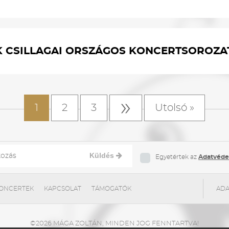
K CSILLAGAI ORSZÁGOS KONCERTSOROZAT
»
1
2
3
Utolsó »
Küldés
Egyetértek az
Adatvédel
ONCERTEK
KAPCSOLAT
TÁMOGATÓK
ADA
©2026 MÁGA ZOLTÁN, MINDEN JOG FENNTARTVA!