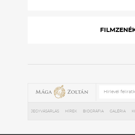
FILMZENÉ
JEGYVÁSÁRLÁS
HÍREK
BIOGRÁFIA
GALÉRIA
K