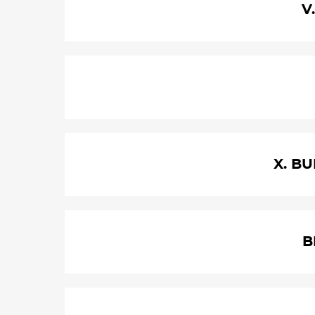
V
X. BU
B