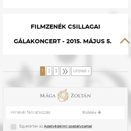
FILMZENÉK CSILLAGAI
GÁLAKONCERT - 2015. MÁJUS 5.
»
1
2
3
Utolsó »
Küldés
Egyetértek az
Adatvédelmi szabályzattal