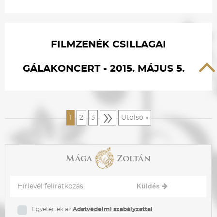
FILMZENÉK CSILLAGAI
GÁLAKONCERT - 2015. MÁJUS 5.
»
1
2
3
Utolsó »
Küldés
Egyetértek az
Adatvédelmi szabályzattal