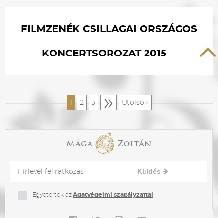
FILMZENÉK CSILLAGAI ORSZÁGOS
KONCERTSOROZAT 2015
»
1
2
3
Utolsó »
Küldés
Egyetértek az
Adatvédelmi szabályzattal