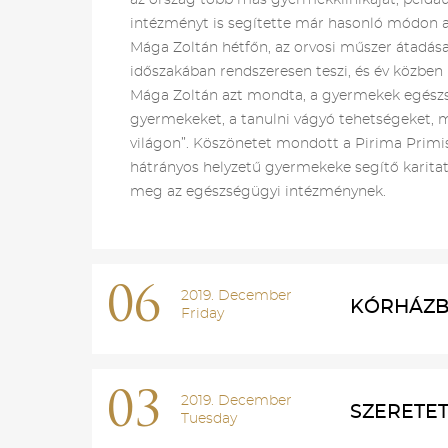
az ország több más gyermekklinikáját, példáu
intézményt is segítette már hasonló módon a
Mága Zoltán hétfőn, az orvosi műszer átadása
időszakában rendszeresen teszi, és év közben
Mága Zoltán azt mondta, a gyermekek egészség
gyermekeket, a tanulni vágyó tehetségeket, me
világon”. Köszönetet mondott a Pirima Primi
hátrányos helyzetű gyermekeke segítő karitat
meg az egészségügyi intézménynek.
06
2019. December
KÓRHÁZBA
Friday
03
2019. December
SZERETET
Tuesday