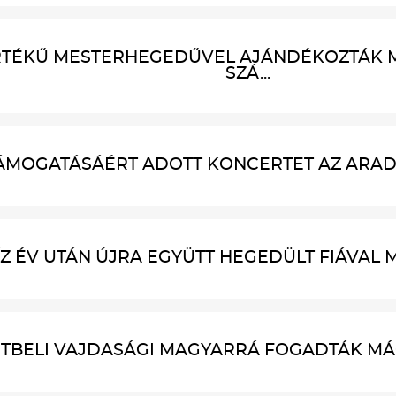
TÉKŰ MESTERHEGEDŰVEL AJÁNDÉKOZTÁK 
SZÁ...
ÁMOGATÁSÁÉRT ADOTT KONCERTET AZ ARADI 
ÍZ ÉV UTÁN ÚJRA EGYÜTT HEGEDÜLT FIÁVAL
ETBELI VAJDASÁGI MAGYARRÁ FOGADTÁK MÁG