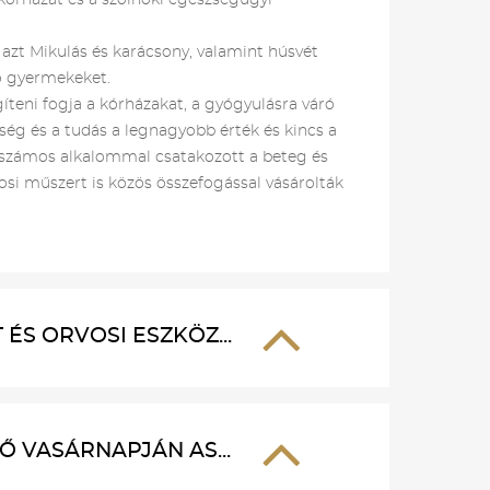
kkórházat és a szolnoki egészségügyi
azt Mikulás és karácsony, valamint húsvét
ró gyermekeket.
teni fogja a kórházakat, a gyógyulásra váró
ség és a tudás a legnagyobb érték és kincs a
 számos alkalommal csatakozott a beteg és
si műszert is közös összefogással vásárolták
BEZÁR X
S ORVOSI ESZKÖZ...
 VASÁRNAPJÁN AS...