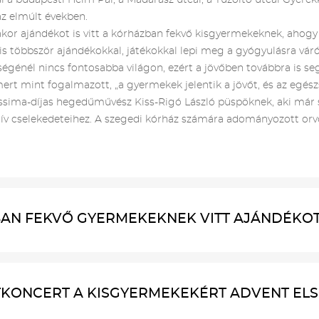
l a budapesti Heim Pál, a Madarász utcai, a Tűzoltó utcai Gyere
z elmúlt években.
kor ajándékot is vitt a kórházban fekvő kisgyermekeknek, ahogy 
 is többször ajándékokkal, játékokkal lepi meg a gyógyulásra vá
énél nincs fontosabba világon, ezért a jövőben továbbra is segí
rt mint fogalmazott, „a gyermekek jelentik a jövőt, és az egész
ssima-díjas hegedűművész Kiss-Rigó László püspöknek, aki már
ív cselekedeteihez. A szegedi kórház számára adományozott orvo
N FEKVŐ GYERMEKEKNEK VITT AJÁNDÉKOT É
KONCERT A KISGYERMEKEKÉRT ADVENT ELSŐ