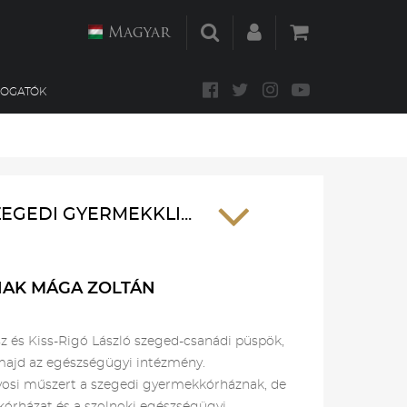
Magyar
MOGATÓK
GEDI GYERMEKKLI...
NAK MÁGA ZOLTÁN
 és Kiss-Rigó László szeged-csanádi püspök,
majd az egészségügyi intézmény.
rvosi műszert
a szegedi gyermekkórháznak, de