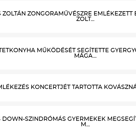
S ZOLTÁN ZONGORAMŰVÉSZRE EMLÉKEZETT
ZOLT...
TETKONYHA MŰKÖDÉSÉT SEGÍTETTE GYERG
MÁGA...
MLÉKEZÉS KONCERTJÉT TARTOTTA KOVÁSZN
ÉS DOWN-SZINDRÓMÁS GYERMEKEK MEGSEGÍ
M...