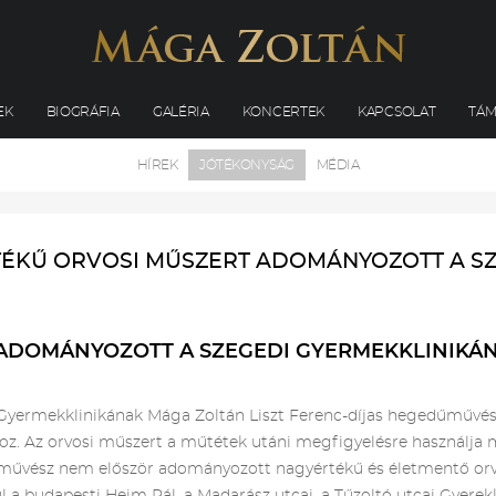
EK
BIOGRÁFIA
GALÉRIA
KONCERTEK
KAPCSOLAT
TÁ
HÍREK
JÓTÉKONYSÁG
MÉDIA
ÉKŰ ORVOSI MŰSZERT ADOMÁNYOZOTT A SZE
 ADOMÁNYOZOTT A SZEGEDI GYERMEKKLINIKÁ
yermekklinikának Mága Zoltán Liszt Ferenc-díjas hegedűművész
z. Az orvosi műszert a műtétek utáni megfigyelésre használja 
ett művész nem először adományozott nagyértékű és életmentő o