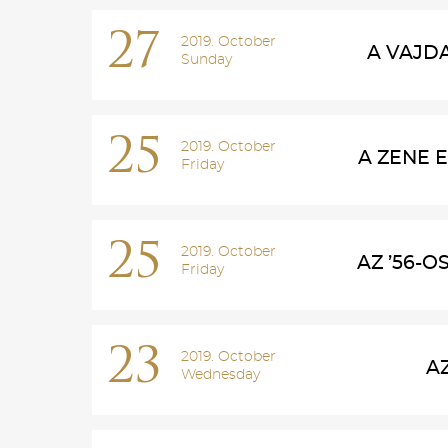
27
2019. October
A VAJDA
Sunday
25
2019. October
A ZENE 
Friday
25
2019. October
AZ ’56-
Friday
23
2019. October
A
Wednesday