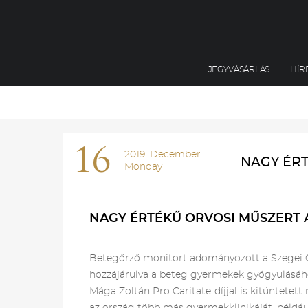
JEGYVÁSÁRLÁS
HÍR
16
2019. December
NAGY ÉRT
Monday
NAGY ÉRTÉKŰ ORVOSI MŰSZERT
Betegőrző monitort adományozott a Szegei G
hozzájárulva a beteg gyermekek gyógyulásáho
Mága Zoltán Pro Caritate-díjjal is kitüntet