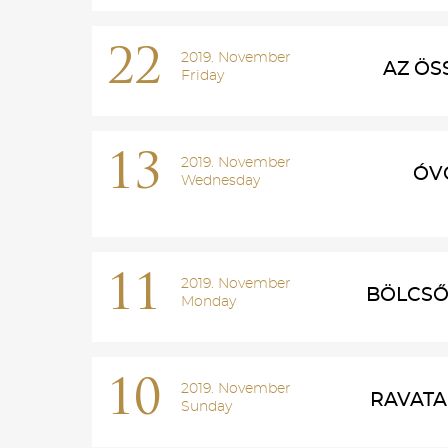
22
2019. November
AZ ÖS
Friday
13
2019. November
ÓV
Wednesday
11
2019. November
BÖLCSŐD
Monday
10
2019. November
RAVATA
Sunday