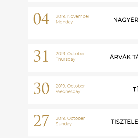
04
2019. November
NAGYÉR
Monday
31
2019. October
ÁRVÁK T
Thursday
30
2019. October
T
Wednesday
27
2019. October
TISZTEL
Sunday