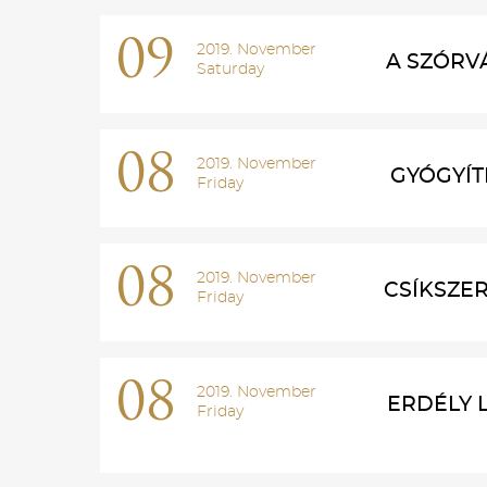
09
2019. November
A SZÓRV
Saturday
08
2019. November
GYÓGYÍT
Friday
08
2019. November
CSÍKSZER
Friday
08
2019. November
ERDÉLY 
Friday