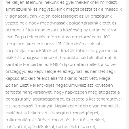
ne kelljen átélnünk nekünk és gyermekeinknek mindazt,
amit szüleink és nagyszüleink megtapasztaltak a második
világháborúban. Adjon bölcsességet az Úr országunk
vezetőinek, hogy megóvhassák polgártársaink életét és
otthonait.” Így imádkozott a közönség az ukrán határon
lévő Tarpa település református templomában a 100
templomi koncertsorozat 11. állomásán azokkal a
kárpátaljai menekültekkel - köztük több száz gyermekkel -
akik hátrahagyva mindent, hazánktól kértek oltalmat. A
karitatív koncerten az ENSZ diplomatái mellett a körzet
országgyűlési képviselője és az egyházi és nemzetiségi
kapcsolatokért felelős államtitkár is részt vett. Mága
Zoltán Liszt Ferenc-díjas hegedűművész azt követően
tartotta hangversenyét, hogy napközben meglátogatta a
beregsurányi segítségpontot, és átadta a két teherautóval
vitt segélyszállítmányát. Napközben több olyan menekült
családot is felkeresett és segített mosógéppel,
mikrohullámú sütővel, mosó- és tisztítószerekkel,
ruházattal, ajándékokkal, tartós élelmiszerrel,