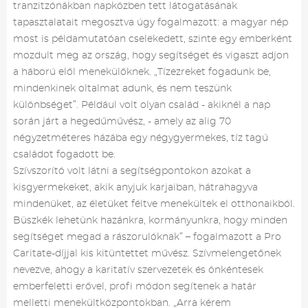
tranzitzónákban napközben tett látogatásának
tapasztalatait megosztva úgy fogalmazott: a magyar nép
most is példamutatóan cselekedett, szinte egy emberként
mozdult meg az ország, hogy segítséget és vigaszt adjon
a háború elől menekülőknek. „Tízezreket fogadunk be,
mindenkinek oltalmat adunk, és nem teszünk
különbséget”. Például volt olyan család - akiknél a nap
során járt a hegedűművész, - amely az alig 70
négyzetméteres házába egy négygyermekes, tíz tagú
családot fogadott be.
Szívszorító volt látni a segítségpontokon azokat a
kisgyermekeket, akik anyjuk karjaiban, hátrahagyva
mindenüket, az életüket féltve menekültek el otthonaikból.
Büszkék lehetünk hazánkra, kormányunkra, hogy minden
segítséget megad a rászorulóknak” – fogalmazott a Pro
Caritate-díjjal kis kitüntettet művész. Szívmelengetőnek
nevezve, ahogy a karitatív szervezetek és önkéntesek
emberfeletti erővel, profi módon segítenek a határ
melletti menekültközpontokban. „Arra kérem