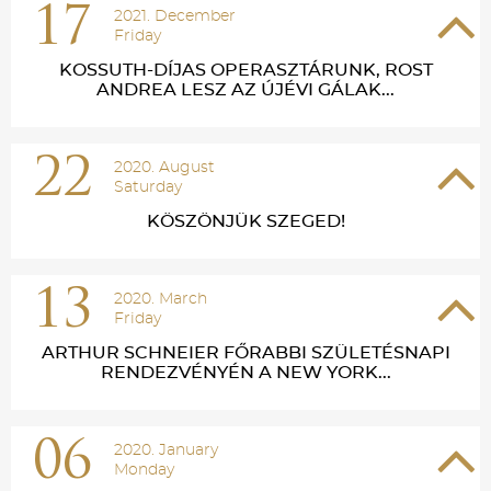
17
2021. December
Friday
KOSSUTH-DÍJAS OPERASZTÁRUNK, ROST
ANDREA LESZ AZ ÚJÉVI GÁLAK...
22
2020. August
Saturday
KÖSZÖNJÜK SZEGED!
13
2020. March
Friday
ARTHUR SCHNEIER FŐRABBI SZÜLETÉSNAPI
RENDEZVÉNYÉN A NEW YORK...
06
2020. January
Monday