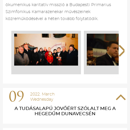
ökumenikus karitatív misszió a Budapesti Primarius
Szimfonikus Kamarazenekar művészeinek
közreműködésével a héten tovább folytatódik.
BEZÁR X
09
2022. March
Wednesday
A TUDÁSALAPÚ JÖVŐÉRT SZÓLALT MEG A
HEGEDŰM DUNAVECSÉN