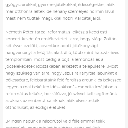
gyógyszerekkel, gyermekjátékokkal, édességekkel, akik
már otthonra leltek, de néhány személyes holmin kívül
mást nem tudtak magukkal hozni Kárpátaljáról.
Németh Péter tarpai református lelkész a kedd esti
koncert kezdetén emlékeztetett arra, hogy Mága Zoltán
két évvel ezelőtt, adventkor adott jótékonysági
hangversenyt a felújítás alatt álló, több mint hatszáz éves
templomban, most pedig a böjt, a lemondás és a
jócselekedetek időszakában érkezett a településre. „Most
nagy szükség van arra, hogy Jézus ráirányítsa lábunkat a
békességre, felebarátaink felé fordítsa arcunk, és békesség
legyen a mai békétlen időszakban” - mondta imájában a
református lelkész, hozzáfűzve, jó szívvel kell segítenünk
azoknak az embertársainknak, akik elvesztették
otthonukat, az eddigi életüket.
„Minden napunk a háborútól való félelemmel telik,