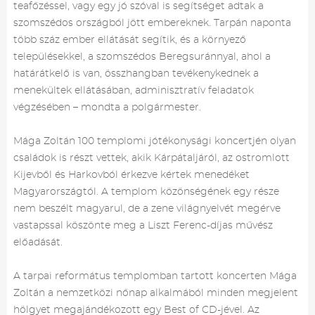
teafőzéssel, vagy egy jó szóval is segítséget adtak a
szomszédos országból jött embereknek. Tarpán naponta
több száz ember ellátását segítik, és a környező
településekkel, a szomszédos Beregsuránnyal, ahol a
határátkelő is van, összhangban tevékenykednek a
menekültek ellátásában, adminisztratív feladatok
végzésében – mondta a polgármester.
Mága Zoltán 100 templomi jótékonysági koncertjén olyan
családok is részt vettek, akik Kárpátaljáról, az ostromlott
Kijevből és Harkovból érkezve kértek menedéket
Magyarországtól. A templom közönségének egy része
nem beszélt magyarul, de a zene világnyelvét megérve
vastapssal köszönte meg a Liszt Ferenc-díjas művész
előadását.
A tarpai református templomban tartott koncerten Mága
Zoltán a nemzetközi nőnap alkalmából minden megjelent
hölgyet megajándékozott egy Best of CD-jével. Az