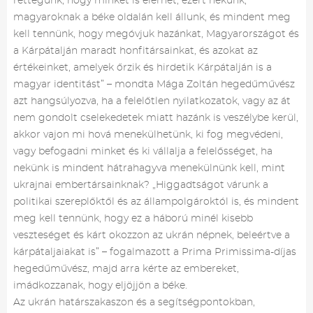
rettegünk, hogy minket is elérhet, ezért nekünk,
magyaroknak a béke oldalán kell állunk, és mindent meg
kell tennünk, hogy megóvjuk hazánkat, Magyarországot és
a Kárpátalján maradt honfitársainkat, és azokat az
értékeinket, amelyek őrzik és hirdetik Kárpátalján is a
magyar identitást” – mondta Mága Zoltán hegedűművész
azt hangsúlyozva, ha a felelőtlen nyilatkozatok, vagy az át
nem gondolt cselekedetek miatt hazánk is veszélybe kerül,
akkor vajon mi hová menekülhetünk, ki fog megvédeni,
vagy befogadni minket és ki vállalja a felelősséget, ha
nekünk is mindent hátrahagyva menekülnünk kell, mint
ukrajnai embertársainknak? „Higgadtságot várunk a
politikai szereplőktől és az állampolgároktól is, és mindent
meg kell tennünk, hogy ez a háború minél kisebb
veszteséget és kárt okozzon az ukrán népnek, beleértve a
kárpátaljaiakat is” – fogalmazott a Prima Primissima-díjas
hegedűművész, majd arra kérte az embereket,
imádkozzanak, hogy eljöjjön a béke.
Az ukrán határszakaszon és a segítségpontokban,