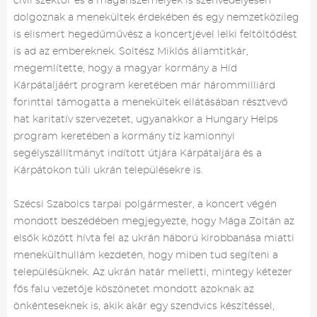
civil szektor és a magánszemélyek is szenvedélyesen
dolgoznak a menekültek érdekében és egy nemzetközileg
is elismert hegedűművész a koncertjével lelki feltöltődést
is ad az embereknek. Soltész Miklós államtitkár,
megemlítette, hogy a magyar kormány a Híd
Kárpátaljáért program keretében már hárommilliárd
forinttal támogatta a menekültek ellátásában résztvevő
hat karitatív szervezetet, ugyanakkor a Hungary Helps
program keretében a kormány tíz kamionnyi
segélyszállítmányt indított útjára Kárpátaljára és a
Kárpátokon túli ukrán településekre is.
Szécsi Szabolcs tarpai polgármester, a koncert végén
mondott beszédében megjegyezte, hogy Mága Zoltán az
elsők között hívta fel az ukrán háború kirobbanása miatti
menekülthullám kezdetén, hogy miben tud segíteni a
településüknek. Az ukrán határ melletti, mintegy kétezer
fős falu vezetője köszönetet mondott azoknak az
önkénteseknek is, akik akár egy szendvics készítéssel,