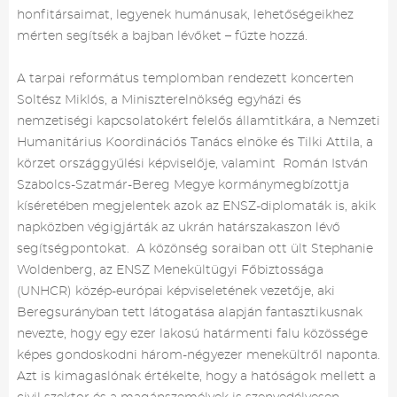
honfitársaimat, legyenek humánusak, lehetőségeikhez
mérten segítsék a bajban lévőket – fűzte hozzá.
A tarpai református templomban rendezett koncerten
Soltész Miklós, a Miniszterelnökség egyházi és
nemzetiségi kapcsolatokért felelős államtitkára, a Nemzeti
Humanitárius Koordinációs Tanács elnöke és Tilki Attila, a
körzet országgyűlési képviselője, valamint Román István
Szabolcs-Szatmár-Bereg Megye kormánymegbízottja
kíséretében megjelentek azok az ENSZ-diplomaták is, akik
napközben végigjárták az ukrán határszakaszon lévő
segítségpontokat. A közönség soraiban ott ült Stephanie
Woldenberg, az ENSZ Menekültügyi Főbiztossága
(UNHCR) közép-európai képviseletének vezetője, aki
Beregsurányban tett látogatása alapján fantasztikusnak
nevezte, hogy egy ezer lakosú határmenti falu közössége
képes gondoskodni három-négyezer menekültről naponta.
Azt is kimagaslónak értékelte, hogy a hatóságok mellett a