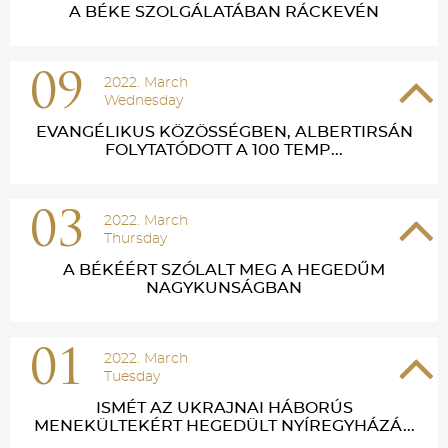
A BÉKE SZOLGÁLATÁBAN RÁCKEVÉN
09
2022. March
Wednesday
EVANGÉLIKUS KÖZÖSSÉGBEN, ALBERTIRSÁN
FOLYTATÓDOTT A 100 TEMP...
03
2022. March
Thursday
A BÉKÉÉRT SZÓLALT MEG A HEGEDŰM
NAGYKUNSÁGBAN
01
2022. March
Tuesday
ISMÉT AZ UKRAJNAI HÁBORÚS
MENEKÜLTEKÉRT HEGEDÜLT NYÍREGYHÁZÁ...