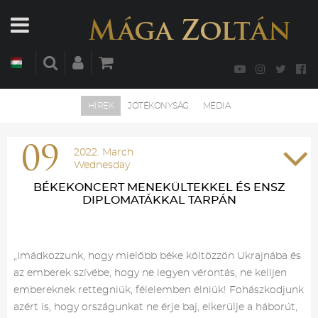
HÍREK
JÓTÉKONYSÁG
MÉDIA
09
2022. March
Wednesday
BÉKEKONCERT MENEKÜLTEKKEL ÉS ENSZ
DIPLOMATÁKKAL TARPÁN
„Imádkozzunk, hogy mielőbb béke költözzön Ukrajnába és
az emberek szívébe, hogy ne legyen vérontás, ne kelljen
embereknek rettegniük, félelemben élniük! Fohászkodjunk
azért is, hogy országunkat ne érje baj, elkerülje a háborút,