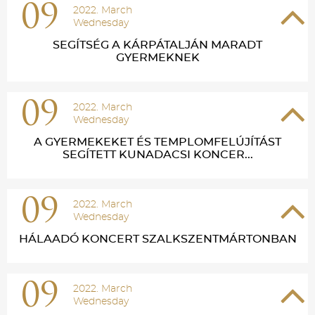
09
2022. March
Wednesday
SEGÍTSÉG A KÁRPÁTALJÁN MARADT
GYERMEKNEK
09
2022. March
Wednesday
A GYERMEKEKET ÉS TEMPLOMFELÚJÍTÁST
SEGÍTETT KUNADACSI KONCER...
09
2022. March
Wednesday
HÁLAADÓ KONCERT SZALKSZENTMÁRTONBAN
09
2022. March
Wednesday