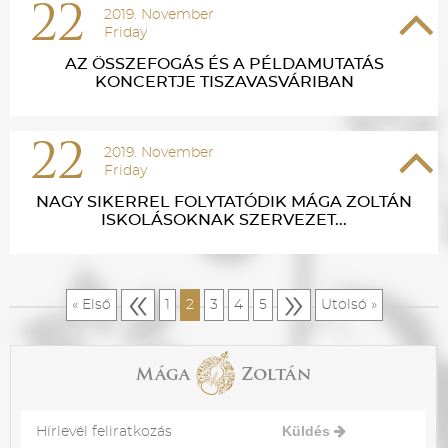
22
2019. November
Friday
AZ ÖSSZEFOGÁS ÉS A PÉLDAMUTATÁS
KONCERTJE TISZAVASVÁRIBAN
22
2019. November
Friday
NAGY SIKERREL FOLYTATÓDIK MÁGA ZOLTÁN
ISKOLÁSOKNAK SZERVEZET...
«
»
« Első
1
2
3
4
5
Utolsó »
Küldés