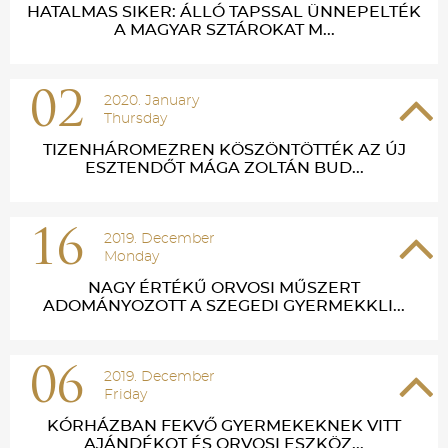
HATALMAS SIKER: ÁLLÓ TAPSSAL ÜNNEPELTÉK
A MAGYAR SZTÁROKAT M...
02
2020. January
Thursday
TIZENHÁROMEZREN KÖSZÖNTÖTTÉK AZ ÚJ
ESZTENDŐT MÁGA ZOLTÁN BUD...
16
2019. December
Monday
NAGY ÉRTÉKŰ ORVOSI MŰSZERT
ADOMÁNYOZOTT A SZEGEDI GYERMEKKLI...
06
2019. December
Friday
KÓRHÁZBAN FEKVŐ GYERMEKEKNEK VITT
AJÁNDÉKOT ÉS ORVOSI ESZKÖZ...