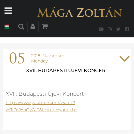
05
2018. November
Monday
XVII. BUDAPESTI ÚJÉVI KONCERT
XVII. Budapesti Újévi Koncert
https://www.youtube.com/watch?
v=JiOVHnOyQl0&feature=youtu.be
BEZÁR X