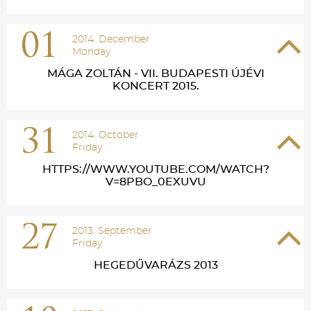
01
2014. December
Monday
MÁGA ZOLTÁN - VII. BUDAPESTI ÚJÉVI
KONCERT 2015.
31
2014. October
Friday
HTTPS://WWW.YOUTUBE.COM/WATCH?
V=8PBO_0EXUVU
27
2013. September
Friday
HEGEDŰVARÁZS 2013