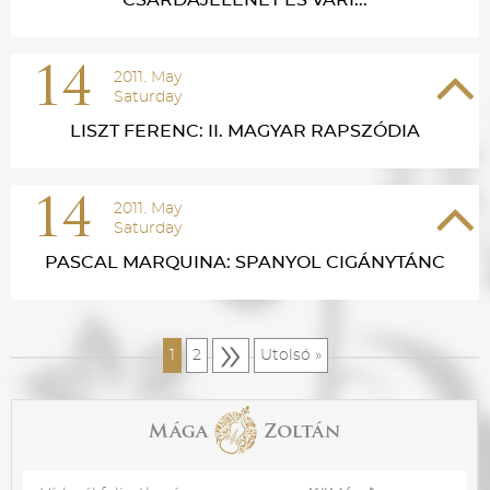
CSÁRDAJELENET ÉS VARI...
14
2011. May
Saturday
LISZT FERENC: II. MAGYAR RAPSZÓDIA
14
2011. May
Saturday
PASCAL MARQUINA: SPANYOL CIGÁNYTÁNC
»
1
2
Utolsó »