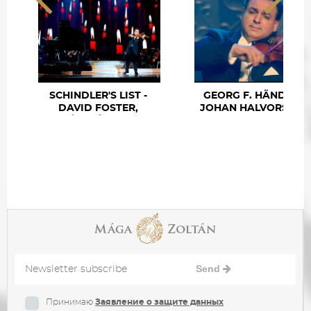
Mága Zoltán - X. Budapesti
To Love You More - Katharine
Újévi Koncert
McPhee, Zoltán Mága...
SCHINDLER'S LIST -
GEORG F. HÄNDEL –
DAVID FOSTER,
JOHAN HALVORSEN -
ZOLTÁN MÁGA (JOHN
PASSACAGLIA
WILLIAMS)
(ZOLTÁN MÁGA...
Schindler's List - David
Georg F. Händel – Johan
Foster, Zoltán Mága (Jo...
Halvorsen - Passacaglia ...
Send
Принимаю
Заявление о защите данных